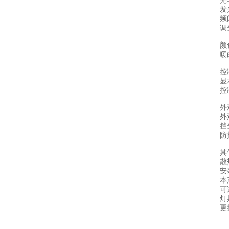
光
发
频
调
颜
暖
控
显
控
外
外
挡
防
其
散
安
本
可
灯
更